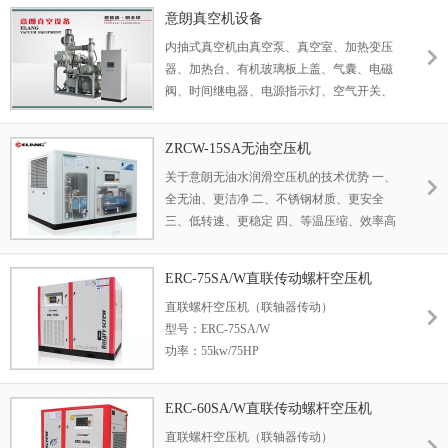
意朗真空机设备
内抽式真空机由真空泵、真空室、加热变压
器、加热台、有机玻璃板上盖、气囊、电磁
阀、时间继电器、电源指示灯、空气开关、
真空表、档位开关、急停开关、交流接触
器、等部件组成。
ZRCW-15SA无油空压机
关于意朗无油水润滑空压机的技术优势 一、
全无油、更洁净 二、不锈钢材质、更安全
三、低转速、更稳定 四、等温压缩、效率高
五、结构简单、维护方便
ERC-75SA/W直联传动螺杆空压机
直联螺杆空压机（联轴器传动）
型号：ERC-75SA/W
功率：55kw/75HP
容积流量/压力：
10.5m3/min /0.7Mpa
ERC-60SA/W直联传动螺杆空压机
9.8m3/min /0.8Mpa
直联螺杆空压机（联轴器传动）
8.7m3/min /1.0Mpa