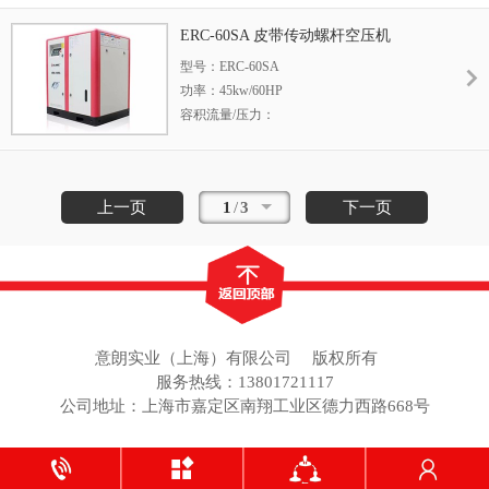
3.2m3/min /1.0Mpa 2.5m3/min /1.25Mpa 冷却
ERC-60SA 皮带传动螺杆空压机
方式：风冷/水冷 外形尺寸：
型号：ERC-60SA
1380*850*1150mm 整机重量：640kg
功率：45kw/60HP
容积流量/压力：
8.0m3/min /0.7Mpa
7.7m3/min /0.8Mpa
6.9m3/min /1.0Mpa
上一页
1
/
3
下一页
6.0m3/min /1.25Mpa
意朗实业（上海）有限公司
版权所有
服务热线：13801721117
公司地址：上海市嘉定区南翔工业区德力西路668号